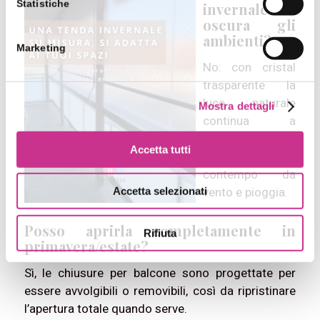
Statistiche
invernale
oscura gli
ambienti?
Marketing
No: con cristal
trasparente la
luce naturale
Mostra dettagli
continua a
entrare,
Accetta tutti
proteggendo al
contempo da
vento e pioggia.
Accetta selezionati
Posso aprirla completamente in
Rifiuta
primavera/estate?
Sì, le chiusure per balcone sono progettate per
essere avvolgibili o removibili, così da ripristinare
l’apertura totale quando serve.