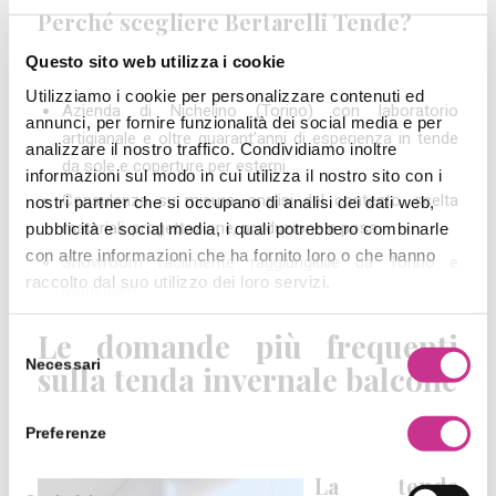
Perché scegliere Bertarelli Tende?
Questo sito web utilizza i cookie
Utilizziamo i cookie per personalizzare contenuti ed
Azienda di Nichelino (Torino) con laboratorio
annunci, per fornire funzionalità dei social media e per
artigianale e oltre quarant’anni di esperienza in tende
analizzare il nostro traffico. Condividiamo inoltre
da sole e coperture per esterni.
informazioni sul modo in cui utilizza il nostro sito con i
Consulenza su misura: analisi del contesto, scelta
nostri partner che si occupano di analisi dei dati web,
materiali, progettazione, produzione e posa.
pubblicità e social media, i quali potrebbero combinarle
con altre informazioni che ha fornito loro o che hanno
Showroom facilmente raggiungibile da Torino e
raccolto dal suo utilizzo dei loro servizi.
Moncalieri.
Le domande più frequenti
Selezione
Necessari
sulla tenda invernale balcone
del
consenso
Preferenze
La tenda