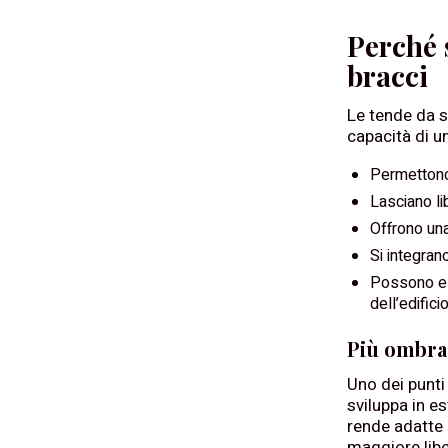
Perché 
bracci
Le tende da s
capacità di u
Permettono 
Lasciano li
Offrono una
Si integrano
Possono ess
dell’edificio
Più ombra
Uno dei punti 
sviluppa in es
rende adatte a
maggiore libe