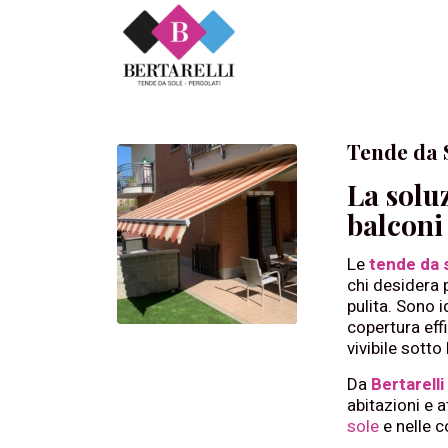
Tende da 
La soluz
balconi 
Le
tende da 
chi desidera 
pulita. Sono i
copertura eff
vivibile sotto
Da
Bertarell
abitazioni e a
sole
e nelle c