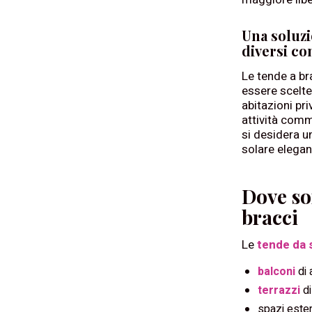
Una soluzi
diversi co
Le tende a b
essere scelte
abitazioni pri
attività comm
si desidera 
solare elegan
Dove so
bracci
Le
tende da 
balconi
di 
terrazzi
di
spazi ester