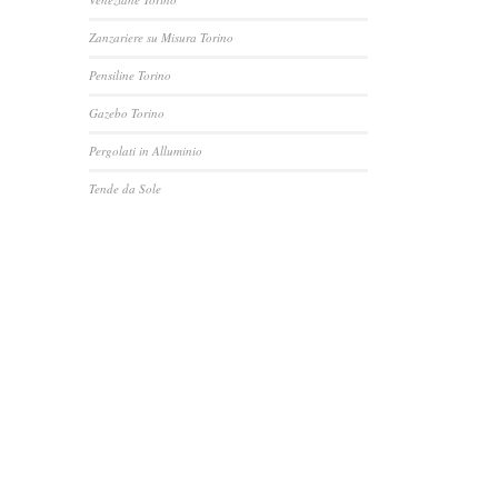
Zanzariere su Misura Torino
Pensiline Torino
Gazebo Torino
Pergolati in Alluminio
Tende da Sole