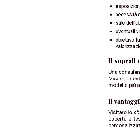
esposizione
necessità d
stile dell’a
eventuali vi
obiettivo fu
valorizzazi
Il soprall
Una consulenz
Misure, orien
modello più a
Il vantagg
Visitare lo
sh
coperture, te
personalizzat