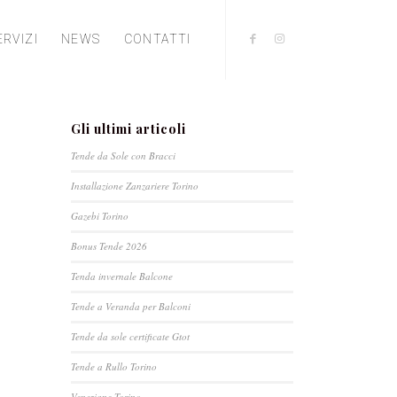
ERVIZI
NEWS
CONTATTI
Gli ultimi articoli
Tende da Sole con Bracci
Installazione Zanzariere Torino
Gazebi Torino
Bonus Tende 2026
Tenda invernale Balcone
Tende a Veranda per Balconi
Tende da sole certificate Gtot
Tende a Rullo Torino
Veneziane Torino