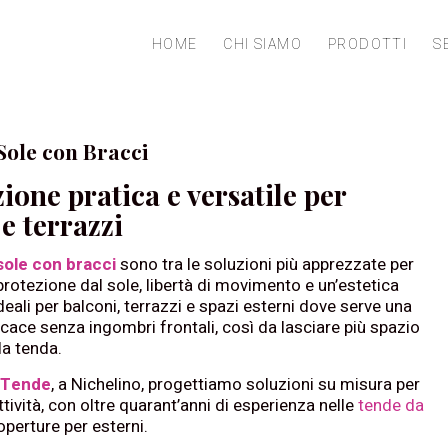
HOME
CHI SIAMO
PRODOTTI
S
Sole con Bracci
ione pratica e versatile per
e terrazzi
sole con bracci
sono tra le soluzioni più apprezzate per
protezione dal sole, libertà di movimento e un’estetica
deali per balconi, terrazzi e spazi esterni dove serve una
icace senza ingombri frontali, così da lasciare più spazio
 la tenda.
i Tende
, a Nichelino, progettiamo soluzioni su misura per
ttività, con oltre quarant’anni di esperienza nelle
tende da
operture per esterni.