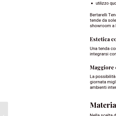
utilizzo qu
Bertarelli Ten
tende da sole
showroom a N
Estetica c
Una tenda co
integrarsi con 
Maggiore 
La possibilità
giornata migli
ambienti inter
Material
Installazione Zanzariere
Nella scelta 