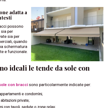
one adatta a
ntesti
racci possono
 sia per
vate sia per
erciali, quando
una schermatura
te e funzionale.
no ideali le tende da sole con
sole con bracci
sono particolarmente indicate per:
appartamenti e condomìni;
 abitazioni private;
ni con tavoli, sedute o zone relax;